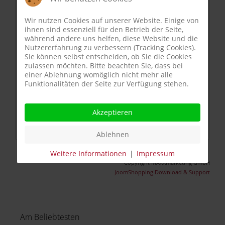
Wir nutzen Cookies auf unserer Website. Einige von
ihnen sind essenziell für den Betrieb der Seite,
während andere uns helfen, diese Website und die
59.90 EUR
Nutzererfahrung zu verbessern (Tracking Cookies).
Sie können selbst entscheiden, ob Sie die Cookies
zzgl.
Versandkosten
zulassen möchten. Bitte beachten Sie, dass bei
einer Ablehnung womöglich nicht mehr alle
Lieferzeit:
Ein Werktag plus Versand
Funktionalitäten der Seite zur Verfügung stehen.
Menge auf Lager:
Unbegrenzt
Für i105 / i 108 / i 205 / i 208
Akzeptieren
Details
Ablehnen
Weitere Informationen
|
Impressum
Copyright MAXXmarketing GmbH
JoomShopping Download & Support
Am Beliebtesten