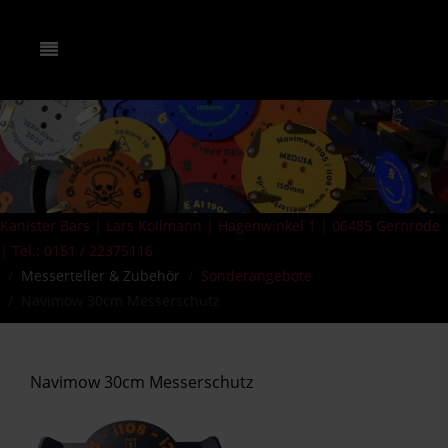
Kanister Bars | Lars Kollmann | Hagenwinkel 1 | 06485 Gernrode
| Tel.: 0151 / 22375116
Messerteller & Zubehör
Sonderangebote
Navimow 30cm Messerschutz
Navimow 30cm Messerschutz