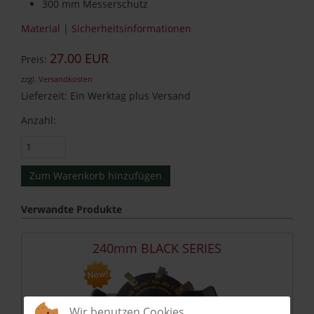
300 mm Messerschutz
Material
|
Sicherheitsinformationen
27.00 EUR
Preis:
zzgl.
Versandkosten
Lieferzeit: Ein Werktag plus Versand
Anzahl:
Verwandte Produkte
240mm BLACK SERIES
Wir benutzen Cookies