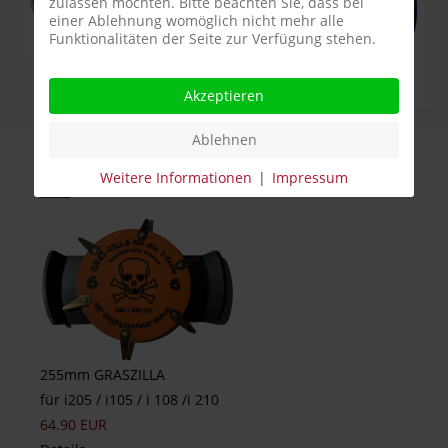
zulassen möchten. Bitte beachten Sie, dass bei
einer Ablehnung womöglich nicht mehr alle
Funktionalitäten der Seite zur Verfügung stehen.
Akzeptieren
Ablehnen
Am Beliebtesten
Weitere Informationen
|
Impressum
255mm GRASZILLA
für i205 / i105 / i 108 /i 210
64.90 EUR