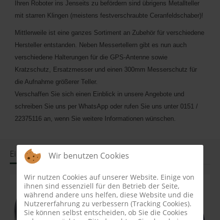
Ihren Roboter ins Jenseits zu befördern sind übrigens Metallteller
mit starren Klingen (meistens festverschraubte Ceranfeldschaber)!
Mittlerweile ist eine ganzes Sortiment an Zubehör für verschiedene
Hersteller entstanden. Neben Messertellern gibt es nun auch
verschiedene Halterungen für die GPS-Antenne sowie
Kratzschutz, Ersatzmesser und einen 300mm Messerschutz für
die Aufnahme größerer Teller.
Verschaffen Sie sich einen Einblick in unsere Angebote und
schreiben Sie uns per WhatsApp oder rufen Sie uns unter 0151 /
22375116 an, wenn Sie weitere Informationen wünschen.
Einige Produkte aus der Messertellerfamilie
Wir benutzen Cookies
Wir nutzen Cookies auf unserer Website. Einige von
ihnen sind essenziell für den Betrieb der Seite,
während andere uns helfen, diese Website und die
Nutzererfahrung zu verbessern (Tracking Cookies).
Sie können selbst entscheiden, ob Sie die Cookies