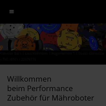
Kanister Bars | Lars Kollmann | Hagenwinkel 1 | 06485 Gernrode
| Tel.: 0151 / 22375116
Willkommen
beim Performance
Zubehör für Mähroboter