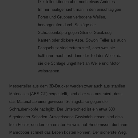
Die Teller können aber noch etwas Anderes:
Immer häufiger sieht man in den einschlägigen
Foren und Gruppen verbogene Wellen,
hervorgerufen durch Schläge der
Schraubenköpfe gegen Steine, Spielzeug,
Kanten oder dickere Äste. Sowohl Teller als auch
Fangschutz sind extrem steif, aber was sie
haltbarer macht, ist dann der Tod der Welle, da
sie die Schläge ungefiltert an Welle und Motor
weitergeben.
Messerteller aus dem 3D-Drucker werden zwar auch aus stabilen
Materialien (ABS-GF) hergestellt, sind aber so konstruiert, dass
das Material ab einer gewissen Schlagstärke gegen die
Schraubenköpfe nachgibt. Der Unterschied ist ein etwa 300
€ geringerer Schaden. Ausgerissene Gewindebuchsen sind also
kein Fehler, sondern ein ernster Hinweis auf Hindernisse, die Ihrem
Mähroboter schnell das Leben kosten können. Der sicherste Weg,